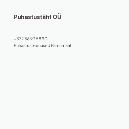
Puhastustäht OÜ
+372 58 93 58 90
Puhastusteenused Pärnumaal !
Puhastusfirma Puhastusteenused
Büroopuhastus Kodupuhastus Aknapesu
teenus Põrandapuhastus Hoone koristus
Korrashoiu teenused Erakliendi puhastus
Ettevõtte puhastus Lõpp-puhastus
Postehituslik puhastus Kontorite koristus
Talvehooaja puhastus Süvapeenpuhastus
Allergia-friendly puhastus Aknapesu Vaipade
puhastus Sanitaarruumide puhastus
Eripuhastus Töökohtade koristamine