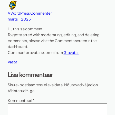
A WordPress Commenter
märts 1, 2025
Hi, this is a comment.
To get started with moderating, editing, and deleting
comments, please visit the Comments screen in the
dashboard.
Commenter avatars come from
Gravatar
.
Vasta
Lisa kommentaar
Sinu e-postiaadressi ei avaldata.
Nõutavad väljad on
tähistatud
*
-ga
Kommenteeri
*