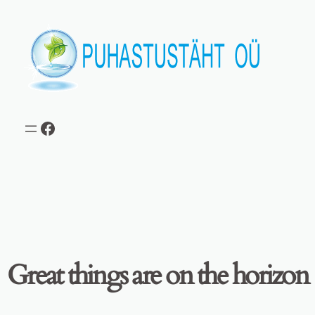
Facebook
Great things are on the horizon