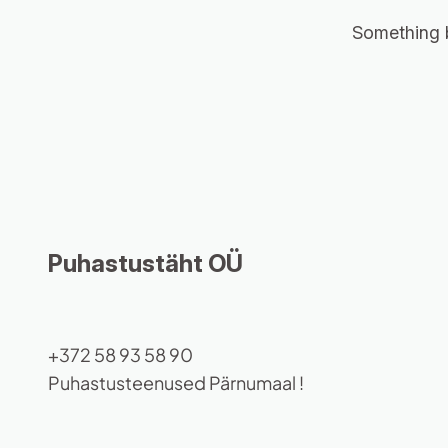
Something b
Puhastustäht OÜ
+372 58 93 58 90
Puhastusteenused Pärnumaal !