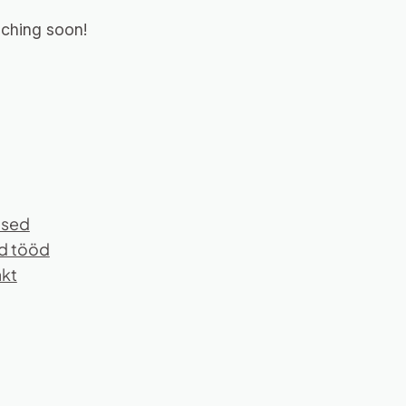
nching soon!
used
d tööd
kt